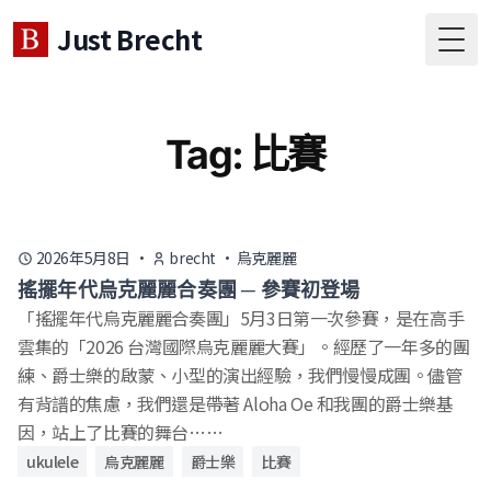
Just Brecht
Togg
Tag: 比賽
2026年5月8日
·
brecht
·
烏克麗麗
搖擺年代烏克麗麗合奏團 ─ 參賽初登場
「搖擺年代烏克麗麗合奏團」5月3日第一次參賽，是在高手
雲集的「2026 台灣國際烏克麗麗大賽」。經歷了一年多的團
練、爵士樂的啟蒙、小型的演出經驗，我們慢慢成團。儘管
有背譜的焦慮，我們還是帶著 Aloha Oe 和我團的爵士樂基
因，站上了比賽的舞台……
ukulele
烏克麗麗
爵士樂
比賽