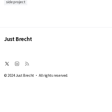
side project
Just Brecht
© 2024 Just Brecht · All rights reserved.