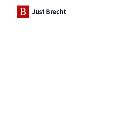
Just Brecht