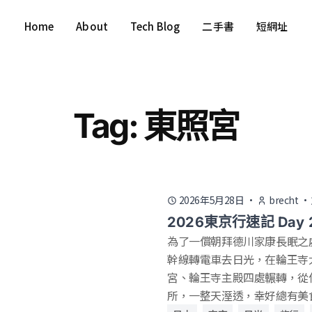
Home
About
Tech Blog
二手書
短網址
Tag: 東照宮
2026年5月28日
·
brecht
·
2026東京行速記 Day
為了一償朝拜德川家康長眠之
幹線轉電車去日光，在輪王寺
宮、輪王寺主殿四處輾轉，從
所，一整天溼透，幸好總有美