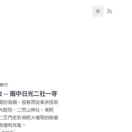
旅行
 2 ─ 雨中日光二社一寺
處的宿願，冒著雨從東京搭新
大猷院、二荒山神社、東照
仁王門走到東照大權現的御墓
食適時充電。