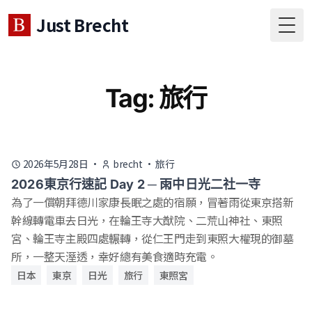
Just Brecht
Togg
Tag: 旅行
2026年5月28日
·
brecht
·
旅行
2026東京行速記 Day 2 ─ 雨中日光二社一寺
為了一償朝拜德川家康長眠之處的宿願，冒著雨從東京搭新
幹線轉電車去日光，在輪王寺大猷院、二荒山神社、東照
宮、輪王寺主殿四處輾轉，從仁王門走到東照大權現的御墓
所，一整天溼透，幸好總有美食適時充電。
日本
東京
日光
旅行
東照宮