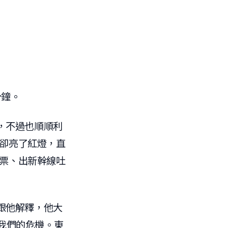
分鐘。
，不過也順順利
板卻亮了紅燈，直
張票、出新幹線吐
跟他解釋，他大
了我們的危機。東