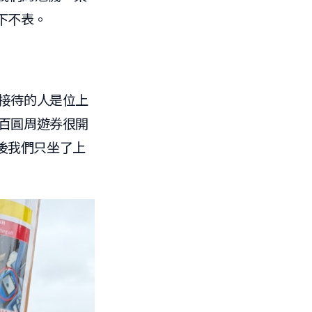
下不表。
。接待的人是位上
六百圓周遊券很開
後我們只坐了上