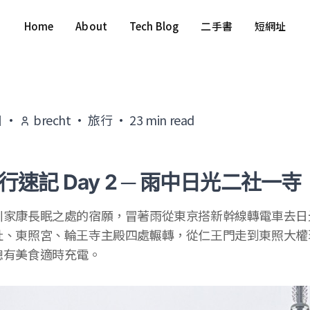
Home
About
Tech Blog
二手書
短網址
日
·
brecht
·
旅行
·
23
min read
行速記 Day 2 ─ 雨中日光二社一寺
川家康長眠之處的宿願，冒著雨從東京搭新幹線轉電車去日
社、東照宮、輪王寺主殿四處輾轉，從仁王門走到東照大權
總有美食適時充電。