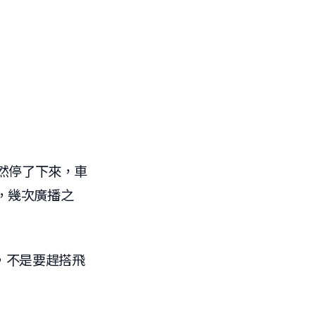
突然停了下來，車
，幾次廣播之
程，不是要趕搭飛