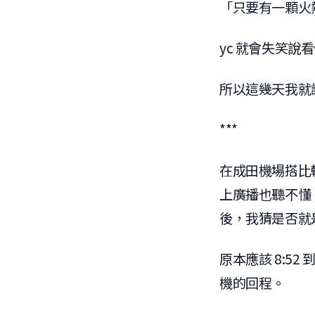
「只要有一顆火
yc 就會失笑說
所以這幾天我就
***
在成田機場搭比
上廣播也聽不懂
後，我猜是否就
原本應該 8:5
機的回程。