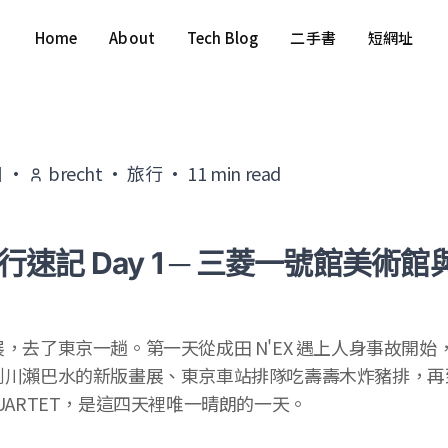
Home
About
Tech Blog
二手書
短網址
日
·
brecht
·
旅行
·
11
min read
行速記 Day 1 ─ 三菱一號館美術館與 
，去了東京一趟。第一天從成田 N'EX 遇上人身事故開始
川瀨巴水的新版畫展、東京車站排隊吃壽壽木炸豬排，再到 Cot
D QUARTET，是這四天裡唯一晴朗的一天。