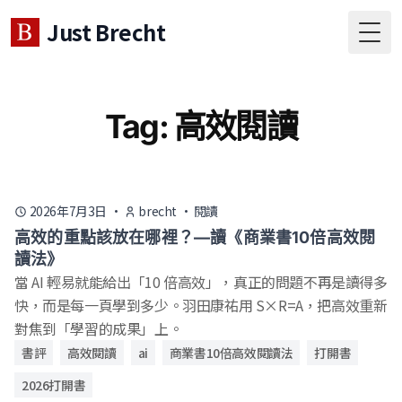
Just Brecht
Togg
Tag: 高效閱讀
2026年7月3日
·
brecht
·
閱讀
高效的重點該放在哪裡？—讀《商業書10倍高效閱
讀法》
當 AI 輕易就能給出「10 倍高效」，真正的問題不再是讀得多
快，而是每一頁學到多少。羽田康祐用 S×R=A，把高效重新
對焦到「學習的成果」上。
書評
高效閱讀
ai
商業書10倍高效閱讀法
打開書
2026打開書