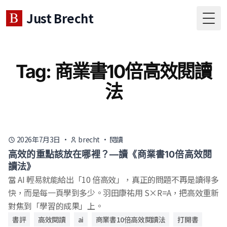
Just Brecht
Togg
Tag: 商業書10倍高效閱讀
法
2026年7月3日
·
brecht
·
閱讀
高效的重點該放在哪裡？—讀《商業書10倍高效閱
讀法》
當 AI 輕易就能給出「10 倍高效」，真正的問題不再是讀得多
快，而是每一頁學到多少。羽田康祐用 S×R=A，把高效重新
對焦到「學習的成果」上。
書評
高效閱讀
ai
商業書10倍高效閱讀法
打開書