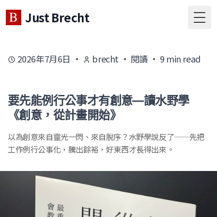
Just Brecht
Togg
2026年7月6日
·
brecht
·
閱讀
·
9
min read
要先能例行公事才有創意—讀水野學
《創意，從計畫開始》
以為創意來自靈光一閃、來自脫序？水野學說反了——先把
工作例行公事化，騰出餘裕，好東西才長得出來。