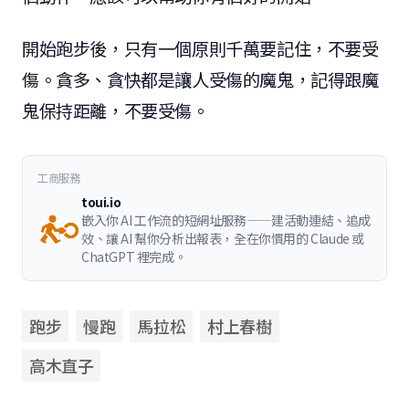
開始跑步後，只有一個原則千萬要記住，不要受
傷。貪多、貪快都是讓人受傷的魔鬼，記得跟魔
鬼保持距離，不要受傷。
工商服務
toui.io
嵌入你 AI 工作流的短網址服務——建活動連結、追成
效、讓 AI 幫你分析出報表，全在你慣用的 Claude 或
ChatGPT 裡完成。
跑步
慢跑
馬拉松
村上春樹
高木直子