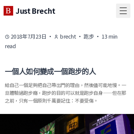
Just Brecht
Togg
2018年7月23日
·
brecht
·
跑步
·
13
min
read
一個人如何變成一個跑步的人
給自己一個足夠把自己帶出門的理由，然後儘可能地慢。一
旦體驗過跑步癮，跑步的目的可以就是跑步自身——但在那
之前，只有一個原則千萬要記住：不要受傷。